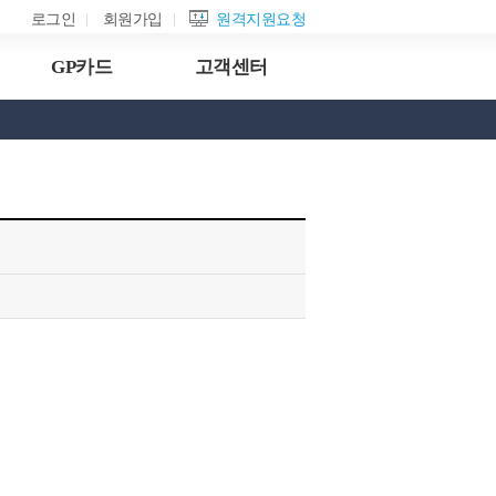
로그인
회원가입
원격지원요청
GP카드
고객센터
구매카드 승인
공지사항
무역관련 정보확인
FAQ
카드거래처 관리
B2B 전자상거래 보증
자료실