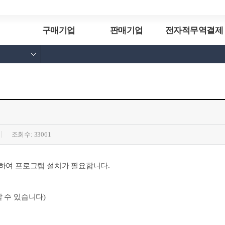
구매기업
판매기업
전자적무역결제
매매계약서 작성/조회
매매계약서 조회/승인
결제약정정보
세금계산서 조회
세금계산서 조회
거래현황표
거래현황표
조회수:
33061
한하여 프로그램 설치가 필요합니다.
 수 있습니다)