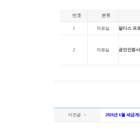
번호
분류
1
자료실
알디스 프
2
자료실
공인인증서
이전글
2026년 6월 세